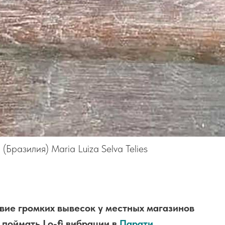
Бразилия) Maria Luiza Selva Telies
вие громких вывесок у местных магазинов
 поймать Lo-fi вибрации в
Парати
.