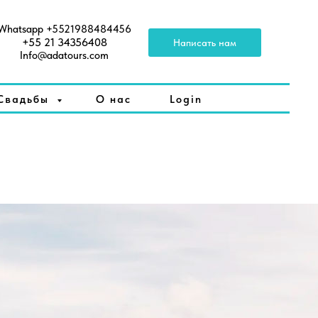
Whatsapp +5521988484456
+55 21 34356408
Написать нам
Info@adatours.com
Свадьбы
О нас
Login