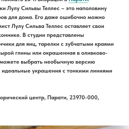
и Лулу Сильвы Теллес – это наполовину
ров для дома. Его даже ошибочно можно
мист Лулу Сильва Теллес оставляет свои
коннике. В студии представлены
чики для яиц, тарелки с зубчатыми краями
сырой глины или окрашенная в оливково-
е можете выбрать необычную версию
ем идеальные украшения с тонкими линиями
торический центр, Парати, 23970-000,