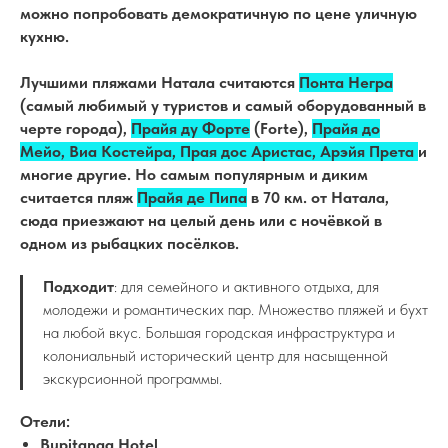
можно попробовать демократичную по цене уличную
кухню.
Лучшими пляжами Натала считаются
Понта Негра
(самый любимый у туристов и самый оборудованный в
черте города),
Прайя ду Форте
(Forte),
Прайя до
Мейо, Виа Костейра, Прая дос Аристас, Арэйя Прета
и
многие другие. Но самым популярным и диким
считается пляж
Прайя де Пипа
в 70 км. от Натала,
сюда приезжают на целый день или с ночёвкой в
одном из рыбацких посёлков.
Подходит
: для семейного и активного отдыха, для
молодежи и романтических пар. Множество пляжей и бухт
на любой вкус. Большая городская инфраструктура и
колониальный исторический центр для насыщенной
экскурсионной программы.
Отели:
Bupitanga Hotel