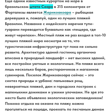
Еще одним известным курортом на море в
бразильском
штате Сеара
в 315 километрах от
Форталезы является
Жерикоакоара
– рыбацкая
деревушка и, пожалуй, один из лучших пляжей
Бразилии. Название с индейского наречия тупи-
гуарани переводится буквально как «пещера, где
живут черепахи». Местный пляж не раз входил в топ-10
лучших пляжей мира несмотря на то, что
туристическая инфраструктура тут пока не сильно
развита. Архитектура зданий гостиниц органично
вписана в природный ландшафт – нет высоких зданий,
все постройки уютные и экологичные. На пляже всего
лишь несколько баров, ресторанчиков и магазинов
сувениров. Поселок Жерикоакоара сейчас – это
синтез природы и урбана: пальмовых рощ,
невероятных пляжей, дюн и городских построек с
маленькими домиками и узкими улочками. Не зря это
место было объявлено экологическим заповедником!
Помимо отдыха на океане по пляжу можно
прогуляться на лошади, проехать по песчаным дюнам