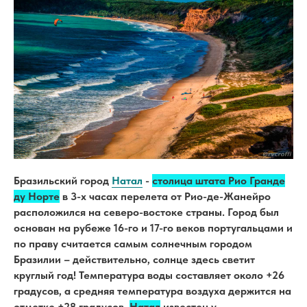
Бразильский город
Натал
-
столица штата Рио Гранде
ду Норте
в 3-х часах перелета от Рио-де-Жанейро
расположился на северо-востоке страны. Город был
основан на рубеже 16-го и 17-го веков португальцами и
по праву считается самым солнечным городом
Бразилии – действительно, солнце здесь светит
круглый год! Температура воды составляет около +26
градусов, а средняя температура воздуха держится на
отметке +28 градусов.
Натал
известен у