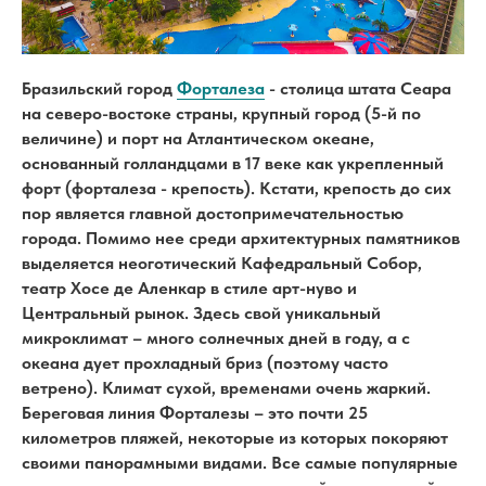
Бразильский город
Форталеза
- столица штата Сеара
на северо-востоке страны, крупный город (5-й по
величине) и порт на Атлантическом океане,
основанный голландцами в 17 веке как укрепленный
форт (форталеза - крепость). Кстати, крепость до сих
пор является главной достопримечательностью
города. Помимо нее среди архитектурных памятников
выделяется неоготический Кафедральный Собор,
театр Хосе де Аленкар в стиле арт-нуво и
Центральный рынок. Здесь свой уникальный
микроклимат – много солнечных дней в году, а с
океана дует прохладный бриз (поэтому часто
ветрено). Климат сухой, временами очень жаркий.
Береговая линия Форталезы – это почти 25
километров пляжей, некоторые из которых покоряют
своими панорамными видами. Все самые популярные