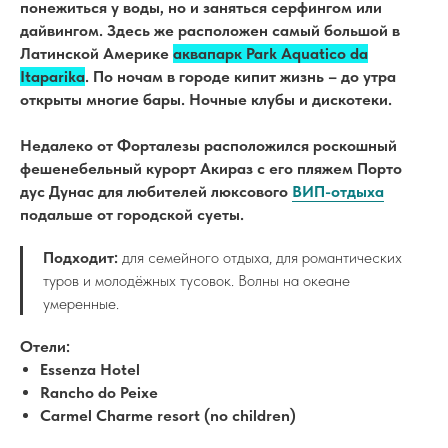
понежиться у воды, но и заняться серфингом или
дайвингом. Здесь же расположен самый большой в
Латинской Америке
аквапарк Park Aquatico da
Itaparika
. По ночам в городе кипит жизнь – до утра
открыты многие бары. Ночные клубы и дискотеки.
Недалеко от Форталезы расположился роскошный
фешенебельный курорт Акираз с его пляжем Порто
дус Дунас для любителей люксового
ВИП-отдыха
подальше от городской суеты.
Подходит:
для семейного отдыха, для романтических
туров и молодёжных тусовок. Волны на океане
умеренные.
Отели:
Essenza Hotel
Rancho do Peixe
Carmel Charme resort (no children)