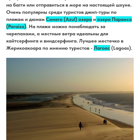
на багги или отправиться в море на настоящей шхуне.
Очень популярны среди туристов джип-туры по
пляжам и дюнам
Синего (Azul) озера
и
озера Параисо
(Paraiso)
. На пляже можно понаблюдать за
черепахами, а местные ветра идеальны для
кайтсерфинга и виндсерфинга. Лучшее местечко в
Жерикоакоара по мнению туристов -
Лагоас
(Lagoas).