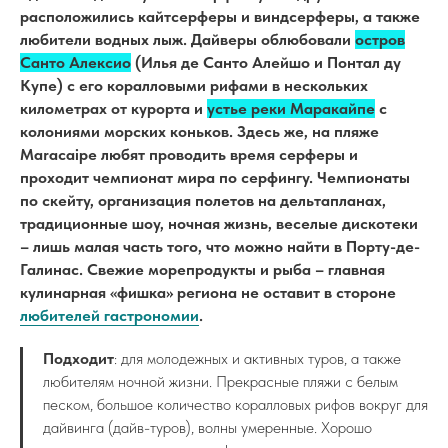
расположились кайтсерферы и виндсерферы, а также
любители водных лыж. Дайверы облюбовали
остров
Санто Алексио
(Илья де Санто Алейшо и Понтал ду
Купе) с его коралловыми рифами в нескольких
километрах от курорта и
устье реки Маракайпе
с
колониями морских коньков. Здесь же, на пляже
Maracaipe любят проводить время серферы и
проходит чемпионат мира по серфингу. Чемпионаты
по скейту, организация полетов на дельтапланах,
традиционные шоу, ночная жизнь, веселые дискотеки
– лишь малая часть того, что можно найти в Порту-де-
Галинас. Свежие морепродукты и рыба – главная
кулинарная «фишка» региона не оставит в стороне
любителей гастрономии
.
Подходит
: для молодежных и активных туров, а также
любителям ночной жизни. Прекрасные пляжи с белым
песком, большое количество коралловых рифов вокруг для
дайвинга (дайв-туров), волны умеренные. Хорошо