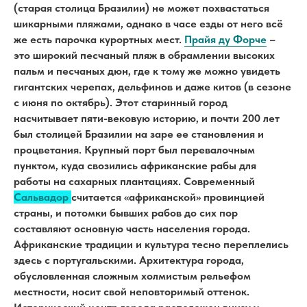
(старая столица Бразилии) не может похвастаться
шикарными пляжами, однако в часе езды от него всё
же есть парочка курортных мест.
Прайя ду Форче
–
это широкий песчаный пляж в обрамлении высоких
пальм и песчаных дюн, где к тому же можно увидеть
гигантских черепах, дельфинов и даже китов (в сезоне
с июня по октябрь). Этот старинный город
насчитывает пяти-вековую историю, и почти 200 лет
был столицей Бразилии на заре ее становления и
процветания. Крупный порт был перевалочным
пунктом, куда свозились африканские рабы для
работы на сахарных плантациях. Современный
Сальвадор
считается «африканской» провинцией
страны, и потомки бывших рабов до сих пор
составляют основную часть населения города.
Африканские традиции и культура тесно переплелись
здесь с португальскими. Архитектура города,
обусловленная сложным холмистым рельефом
местности, носит свой неповторимый оттенок.