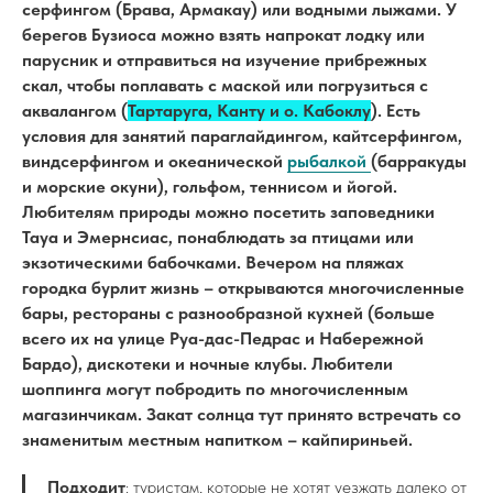
серфингом (Брава, Армакау) или водными лыжами. У
берегов Бузиоса можно взять напрокат лодку или
парусник и отправиться на изучение прибрежных
скал, чтобы поплавать с маской или погрузиться с
аквалангом (
Тартаруга, Канту и о. Кабоклу
). Есть
условия для занятий параглайдингом, кайтсерфингом,
виндсерфингом и океанической
рыбалкой
(барракуды
и морские окуни), гольфом, теннисом и йогой.
Любителям природы можно посетить заповедники
Тауа и Эмернсиас, понаблюдать за птицами или
экзотическими бабочками. Вечером на пляжах
городка бурлит жизнь – открываются многочисленные
бары, рестораны с разнообразной кухней (больше
всего их на улице Руа-дас-Педрас и Набережной
Бардо), дискотеки и ночные клубы. Любители
шоппинга могут побродить по многочисленным
магазинчикам. Закат солнца тут принято встречать со
знаменитым местным напитком – кайпириньей.
Подходит
: туристам, которые не хотят уезжать далеко от