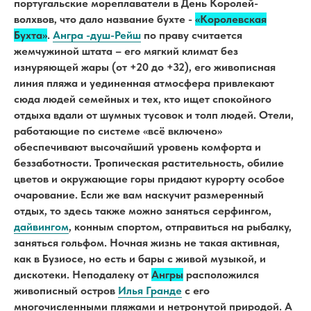
португальские мореплаватели в День Королей-
волхвов, что дало название бухте -
«Королевская
Бухта»
.
Ангра -душ-Рейш
по праву считается
жемчужиной штата – его мягкий климат без
изнуряющей жары (от +20 до +32), его живописная
линия пляжа и уединенная атмосфера привлекают
сюда людей семейных и тех, кто ищет спокойного
отдыха вдали от шумных тусовок и толп людей. Отели,
работающие по системе «всё включено»
обеспечивают высочайший уровень комфорта и
беззаботности. Тропическая растительность, обилие
цветов и окружающие горы придают курорту особое
очарование. Если же вам наскучит размеренный
отдых, то здесь также можно заняться серфингом,
дайвингом
, конным спортом, отправиться на рыбалку,
заняться гольфом. Ночная жизнь не такая активная,
как в Бузиосе, но есть и бары с живой музыкой, и
дискотеки. Неподалеку от
Ангры
расположился
живописный остров
Илья Гранде
с его
многочисленными пляжами и нетронутой природой. А