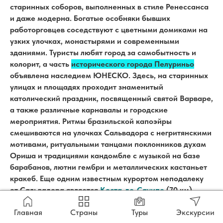
старинных соборов, выполненных в стиле Ренессанса
и даже модерна. Богатые особняки бывших
работорговцев соседствуют с цветными домиками на
узких улочках, монастырями и современными
зданиями. Туристы любят город за самобытность и
колорит, а часть
исторического города Пелуриньо
объявлена наследием ЮНЕСКО. Здесь, на старинных
улицах и площадях проходит знаменитый
католический праздник, посвященный святой Варваре,
а также различные карнавалы и городские
мероприятия. Ритмы бразильской капоэйры
смешиваются на улочках Сальвадора с негритянскими
мотивами, ритуальными танцами поклонников духам
Ориша и традициями кандомбле с музыкой на базе
барабанов, лютни гембри и металлических кастаньет
кракеб. Еще одним известным курортом неподалеку
от Сальвадора является
Коста-де-Сауипе
(70 км).
Голубая вода и пальмы – идеальная картинка отдыха в
Главная
Страны
Туры
Экскурсии
стиле «баунти»! Помимо серфинга и дайвинга, тут