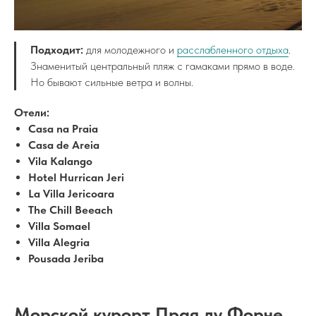
Подходит:
для молодежного и
расслабленного отдыха
.
Знаменитый центральный пляж с гамаками прямо в воде.
Но бывают сильные ветра и волны.
Отели:
Casa na Praia
Casa de Areia
Vila Kalango
Hotel Hurrican Jeri
La Villa Jericoara
The Chill Beeach
Villa Somael
Villa Alegria
Pousada Jeriba
Морской курорт Прая дy Форче