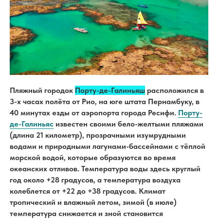
Пляжный городок
Порту-де-Галиньяш
расположился в
3-х часах полёта от Рио, на юге штата Пернамбуку, в
40 минутах езды от аэропорта города Ресифи.
Порту-
де-Галиньяс
известен своими бело-желтыми пляжами
(длина 21 километр), прозрачными изумрудными
водами и природными лагунами-бассейнами с тёплой
морской водой, которые образуются во время
океанских отливов. Температура воды здесь круглый
год около +28 градусов, а температура воздуха
колеблется от +22 до +38 градусов. Климат
тропический и влажный летом, зимой (в июле)
температура снижается и зной становится